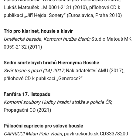
Lukáš Matoušek LM 0001-2131 (2010), přílohové CD k
publikaci „Jiří Hejda: Sonety“ (Euroslavica, Praha 2010)
Trio pro klarinet, housle a klavír
Umělecká beseda, Komorní hudba členů;
Studio Matouš MK
0059-2132 (2011)
Sedm smrtelných hříchů Hieronyma Bosche
Svár teorie s praxí (14) 2017
; Nakladatelství AMU (2017),
přílohové CD k publikaci „Generace?“
Fanfára 17. listopadu
Komorní soubory Hudby hradní stráže a policie ČR
;
Propagační CD (2021)
Půlnoční capriccio pro sólové housle
CAPRICCI Milan Pala Violin
; pavlikrekords.sk CD33378200