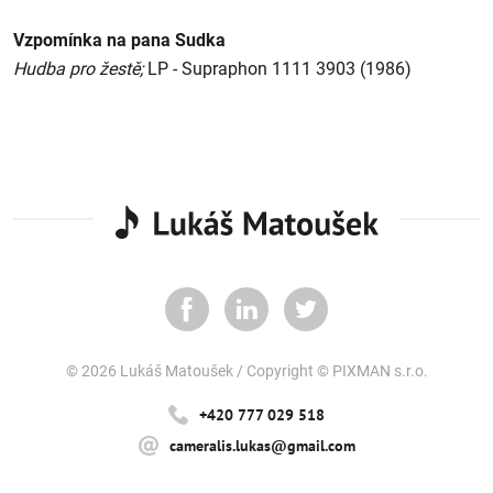
Vzpomínka na pana Sudka
Hudba pro žestě;
LP - Supraphon 1111 3903 (1986)
© 2026 Lukáš Matoušek
/
Copyright ©
PIXMAN s.r.o.
+420 777 029 518
cameralis.lukas@gmail.com