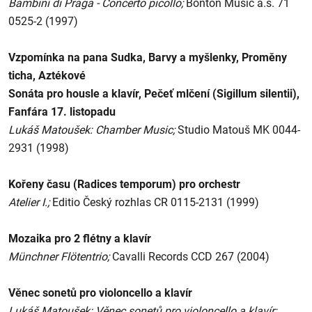
Bambini di Praga - Concerto picollo;
Bonton Music a.s. 71
0525-2 (1997)
Vzpomínka na pana Sudka, Barvy a myšlenky, Proměny
ticha, Aztékové
Sonáta pro housle a klavír, Pečeť mlčení (Sigillum silentii),
Fanfára 17. listopadu
Lukáš Matoušek: Chamber Music;
Studio Matouš MK 0044-
2931 (1998)
Kořeny času (Radices temporum) pro orchestr
Atelier I.;
Editio Český rozhlas CR 0115-2131 (1999)
Mozaika pro 2 flétny a klavír
Münchner Flötentrio;
Cavalli Records CCD 267 (2004)
Věnec sonetů pro violoncello a klavír
Lukáš Matoušek: Věnec sonetů pro violoncello a klavír;