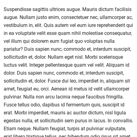
Suspendisse sagittis ultrices augue. Mauris dictum facilisis
augue. Nullam justo enim, consectetuer nec, ullamcorper ac,
vestibulum in, elit. Quis autem vel eum iure reprehenderit qui
in ea voluptate velit esse quam nihil molestiae consequatur,
vel illum qui dolorem eum fugiat quo voluptas nulla
pariatur? Duis sapien nunc, commodo et, interdum suscipit,
sollicitudin et, dolor. Nullam eget nisl. Morbi scelerisque
luctus velit. Integer pellentesque quam vel velit. Aliquam id
dolor. Duis sapien nunc, commodo et, interdum suscipit,
sollicitudin et, dolor. Fusce dui leo, imperdiet in, aliquam sit
amet, feugiat eu, orci. Aenean id metus id velit ullamcorper
pulvinar. Nulla non arcu lacinia neque faucibus fringilla.
Fusce tellus odio, dapibus id fermentum quis, suscipit id
erat. Morbi imperdiet, mauris ac auctor dictum, nisl ligula
egestas nulla, et sollicitudin sem purus in lacus. In convallis.
Etiam neque. Nullam feugiat, turpis at pulvinar vulputate,
erat libero tristique tellus, nec bibendum odio risus sit amet